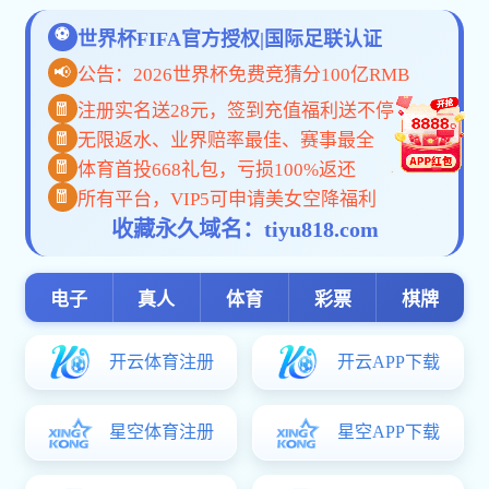
>> 党政办公室
>> 组织宣传统战部
招生咨询：0757-83311534
就业指导：0757-882698
禅城校区：广东省佛山市禅城区澜石二路20号
高明
南海校区：广东省佛山市南海区官窑教育路31号
Cop
粤公网安备 4