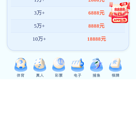
谭志荣团队荣获2024“一带一路”暨金砖国家技能发展与技术创新大赛一
九游手游平台,e博乐在线,星空平台:开元999棋app下
汽车与交通星空平台无烟宿舍评选结果公示
关于2026届继续深造鼓励奖拟推荐名单的公示(第二批)
关于2026届继续深造鼓励奖拟推荐名单的公示