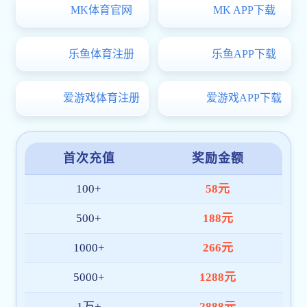
马克思主义星空平台赴佛山市高明区档案馆开展业务
轻工与材料星空平台组织开展实验实训室安全专项检
商星空平台开展AI应用场景专题培训
友情链接：
盛大官网首页
乐鱼app成为大巴黎赞助商
v96bet威九国际-v
全
九州酷游官网
开云新人注册88元