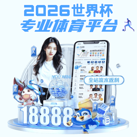
九游手游平台,e博乐在线,星空平台
学生
英文站
教职工 图书馆
九游手游平台,e博乐在线,星空平台主页
九游手游平台,e博乐在线,星空平台概况
机构设置
师资队伍
教育教学
招生就业
合作交流
服务指南
信息公开
融合门户